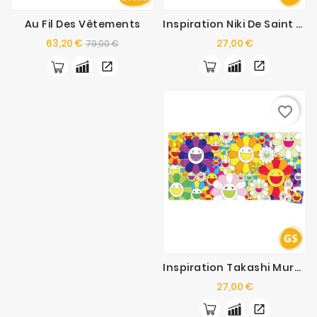
Au Fil Des Vêtements
Inspiration Niki De Saint Phalle : Les Puzzles De L’Atelier
Prix
Prix
Prix
63,20 €
27,00 €
79,00 €
de
base
favorite_border
Inspiration Takashi Murakami : Les Puzzles De L’Atelier
Prix
27,00 €