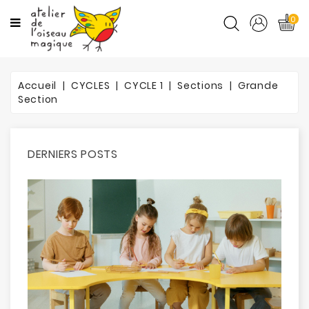
CATÉGORIES
0
CYCLES
Accueil
CYCLES
CYCLE 1
Sections
Grande
MATIÈRES
Section
ORTHO
DERNIERS POSTS
PROMOTIONS
BLOG