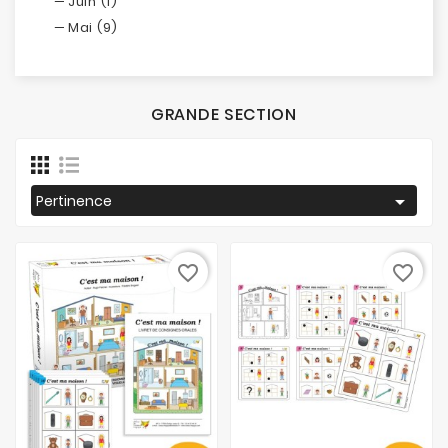
Juin (1)
Mai (9)
GRANDE SECTION

Pertinence
favorite_border
favorite_border