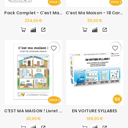
Pack Complet - C'est Ma Maison !
C'est Ma Maison - 18 Cartes Moyenne Section
Prix
Prix
234,00 €
35,00 €
favorite_border
favorite_border
C'EST MA MAISON ! Livret De Consignes Orales
EN VOITURE SYLLABES
Prix
Prix
20,00 €
169,00 €