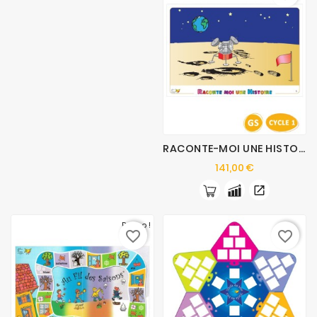
RACONTE-MOI UNE HISTOIRE
Prix
141,00 €
Promo !
favorite_border
favorite_border