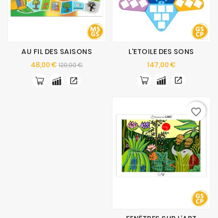
AU FIL DES SAISONS
L'ETOILE DES SONS
Prix
Prix
Prix
48,00 €
147,00 €
120,00 €
de
base
favorite_border