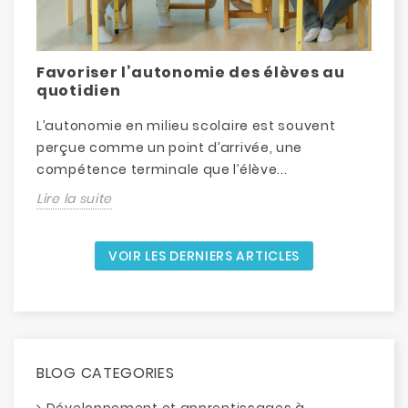
Favoriser l’autonomie des élèves au
D
quotidien
L’autonomie en milieu scolaire est souvent
L
perçue comme un point d’arrivée, une
d
compétence terminale que l’élève...
é
Lire la suite
L
VOIR LES DERNIERS ARTICLES
BLOG CATEGORIES
Développement et apprentissages à