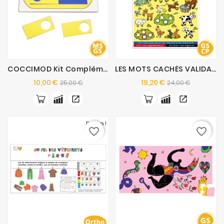
COCCIMOD Kit Complémentaire
LES MOTS CACHÉS VALIDATION D'ACQUIS
Prix
Prix
Prix
Prix
10,00 €
19,20 €
25,00 €
24,00 €
de
de
base
base
Promo !
favorite_border
favorite_border