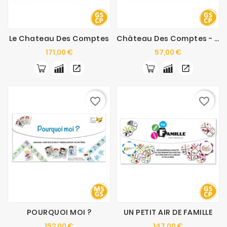
Le Chateau Des Comptes
Château Des Comptes - Plateaux Suppl.
Prix
Prix
171,00 €
57,00 €
favorite_border
favorite_border
POURQUOI MOI ?
UN PETIT AIR DE FAMILLE
Prix
Prix
152,00 €
147,00 €