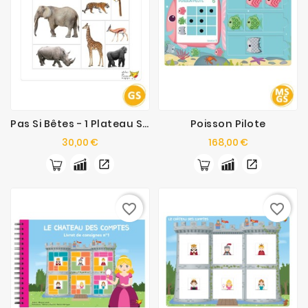
Pas Si Bêtes - 1 Plateau Supplémentaire
Poisson Pilote
Prix
Prix
30,00 €
168,00 €
favorite_border
favorite_border