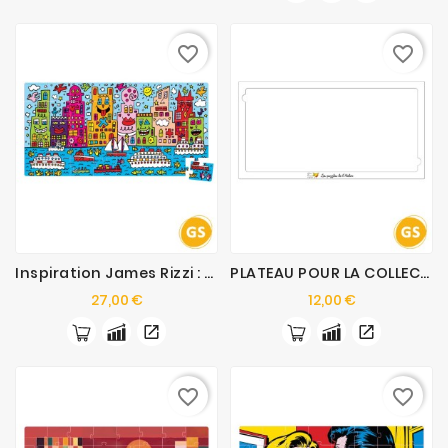
favorite_border
favorite_border
Inspiration James Rizzi : Les Puzzles De L’Atelier
PLATEAU POUR LA COLLECTION : Les Puzzles De L’Atelier
Prix
Prix
27,00 €
12,00 €
favorite_border
favorite_border