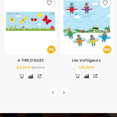
favorite_border
favorite_border
A TIRE D'AILES
Les Voltigeurs
Prix
Prix
Prix
64,00 €
145,00 €
160,00 €
de
base