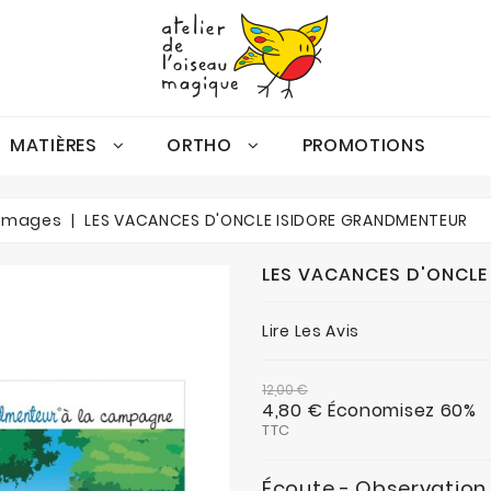
MATIÈRES
ORTHO
PROMOTIONS
Gamme Oiseau Magique
Espace Et Discrimination Visuelle
Activités De Consolidation Autonomes
Espace Et Discrimination Visuelle
Conscience Phonologique
d'images
LES VACANCES D'ONCLE ISIDORE GRANDMENTEUR
LES VACANCES D'ONCLE
Lire Les Avis
12,00 €
4,80 €
Économisez 60%
TTC
Écoute - Observation 