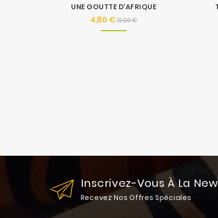
UNE GOUTTE D'AFRIQUE
4,80 €
Prix
Prix
12,00 €
de
base
Inscrivez-Vous À La New
Recevez Nos Offres Spéciales