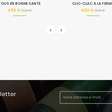
TOUS EN BONNE SANTÉ
CLIC-CLAC À LA FERM
4,80 €
4,80 €
Prix
Prix
Prix
Prix
12,00 €
12,00 €
de
de
base
base
letter