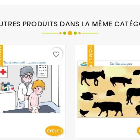
AUTRES PRODUITS DANS LA MÊME CATÉG
O !
PROMO !
favorite_border