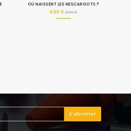
E
OÙ NAISSENT LES NESCARGOTS ?
4,80 €
Prix
Prix
12,00 €
de
base