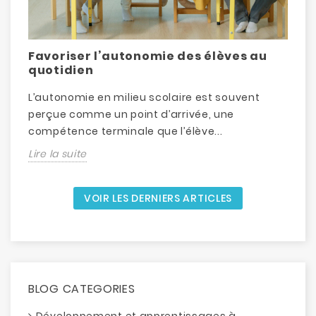
Favoriser l’autonomie des élèves au
D
quotidien
L’autonomie en milieu scolaire est souvent
L
perçue comme un point d’arrivée, une
d
compétence terminale que l’élève...
é
Lire la suite
L
VOIR LES DERNIERS ARTICLES
BLOG CATEGORIES
Développement et apprentissages à