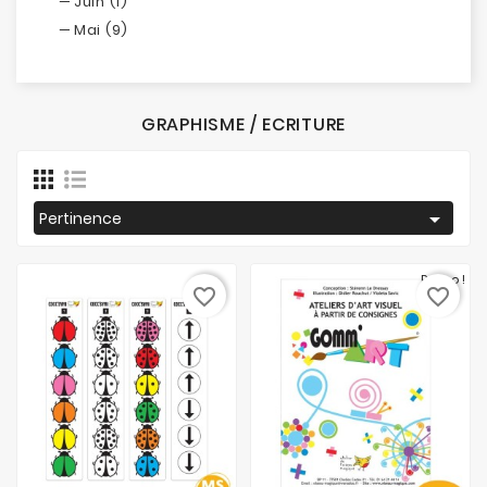
Juin (1)
Mai (9)
GRAPHISME / ECRITURE

Pertinence
Promo !
favorite_border
favorite_border