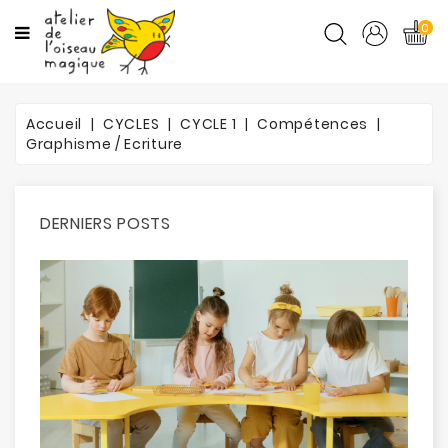
CATÉGORIES
0
CYCLES
Accueil
CYCLES
CYCLE 1
Compétences
MATIÈRES
Graphisme / Ecriture
ORTHO
DERNIERS POSTS
PROMOTIONS
BLOG