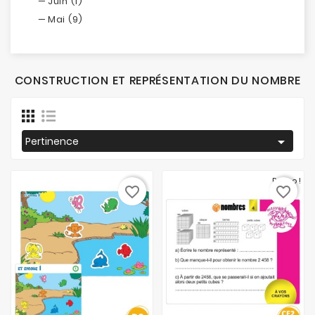
Juin (1)
Mai (9)
CONSTRUCTION ET REPRÉSENTATION DU NOMBRE

Pertinence
Promo !
favorite_border
favorite_border