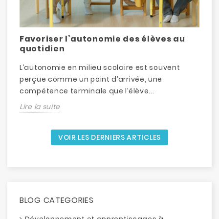
Favoriser l’autonomie des élèves au
D
quotidien
L’autonomie en milieu scolaire est souvent
L
perçue comme un point d’arrivée, une
d
compétence terminale que l’élève...
é
Lire la suite
L
VOIR LES DERNIERS ARTICLES
BLOG CATEGORIES
Développement et apprentissages à