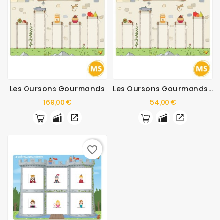
Les Oursons Gourmands
Les Oursons Gourmands - Kit Suppl.
Prix
Prix
169,00 €
54,00 €
favorite_border