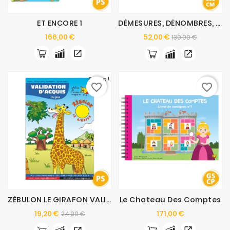
ET ENCORE 1
DÉMESURES, DÉNOMBRES, DÉCIMAUX
Prix
Prix
Prix
166,00 €
52,00 €
130,00 €
de
base
Promo !
favorite_border
favorite_border
ZÉBULON LE GIRAFON VALIDATION D'ACQUIS
Le Chateau Des Comptes
Prix
Prix
Prix
19,20 €
171,00 €
24,00 €
de