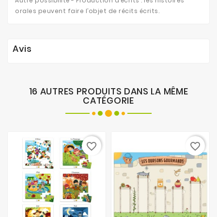
Autre possibilité - Production d’écrits : les histoires
orales peuvent faire l’objet de récits écrits.
Avis
16 AUTRES PRODUITS DANS LA MÊME
CATÉGORIE
favorite_border
favorite_border