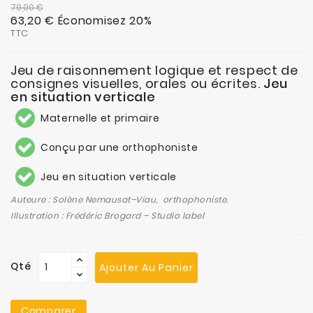
79,00 €
63,20 €
Économisez 20%
TTC
Jeu de raisonnement logique et respect de
consignes visuelles, orales ou écrites.
Jeu
en situation verticale
Maternelle et primaire
Conçu par une orthophoniste
Jeu en situation verticale
Auteure : Solène Nemausat–Viau, orthophoniste.
Illustration : Frédéric Brogard – Studio label
Qté
Ajouter Au Panier
Comparer