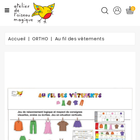
CATÉGORIES
0
CYCLES
Accueil
ORTHO
Au fil des vêtements
MATIÈRES
ORTHO
PROMOTIONS
BLOG