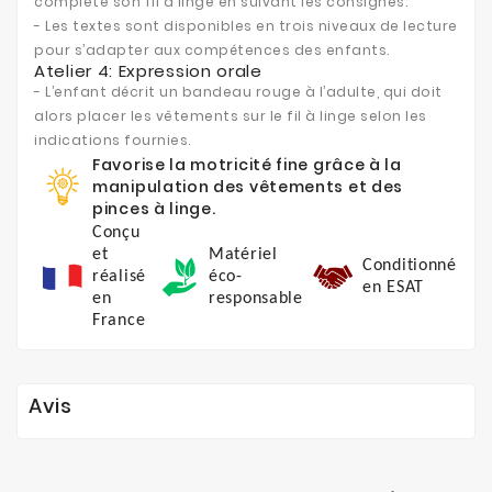
complète son fil à linge en suivant les consignes.
- Les textes sont disponibles en trois niveaux de lecture
pour s’adapter aux compétences des enfants.
Atelier 4: Expression orale
- L’enfant décrit un bandeau rouge à l’adulte, qui doit
alors placer les vêtements sur le fil à linge selon les
indications fournies.
Favorise la motricité fine grâce à la
manipulation des vêtements et des
pinces à linge.
Conçu
et
Matériel
Conditionné
réalisé
éco-
en ESAT
en
responsable
France
Avis