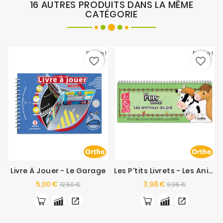
16 AUTRES PRODUITS DANS LA MÊME
CATÉGORIE
Promo !
Promo !
favorite_border
favorite_border
Livre À Jouer - Le Garage
Les P'tits Livrets - Les Animaux Du Pré
Prix
Prix
Prix
Prix
5,00 €
3,98 €
12,50 €
9,95 €
de
de
base
base