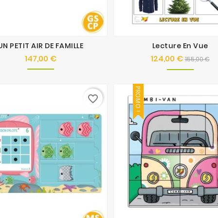
UN PETIT AIR DE FAMILLE
Lecture En Vue
147,00 €
124,00 €
Prix
Prix
Pr
155,00 €
de
base
PROMO !
favorite_border