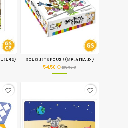
OUEURS)
BOUQUETS FOUS ! (8 PLATEAUX)
54,50 €
x
Prix
Prix
109,00 €
de
base
favorite_border
favorite_border