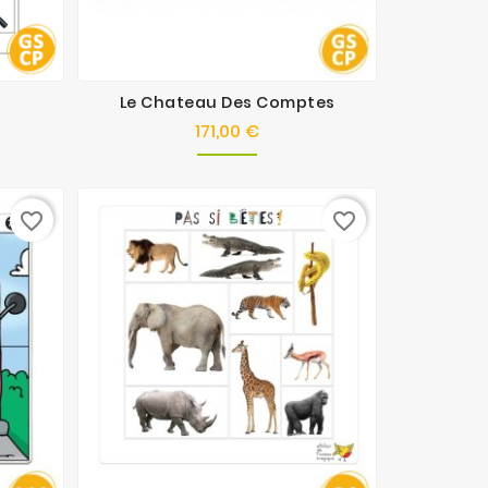
Le Chateau Des Comptes
171,00 €
ix
Prix
favorite_border
favorite_border