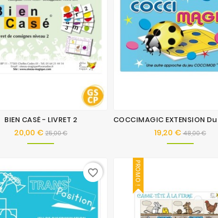
BIEN CASÉ - LIVRET 2
20,00 €
19,20 €
Prix
Prix
Prix
Pri
25,00 €
48,00 €
de
de
base
base
PROMO !
favorite_border