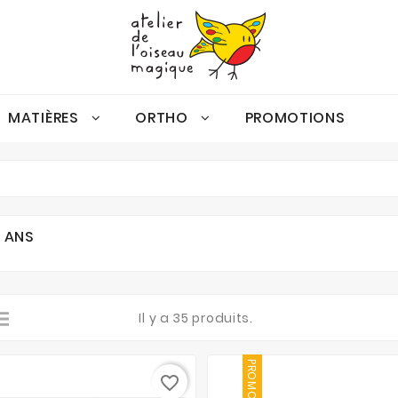
MATIÈRES
ORTHO
PROMOTIONS
Gamme Oiseau Magique
Espace Et Discrimination Visuelle
Activités De Consolidation Autonomes
Espace Et Discrimination Visuelle
Conscience Phonologique
6 ANS
Il y a 35 produits.
PROMO !
favorite_border