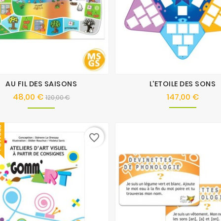
AU FIL DES SAISONS
L'ETOILE DES SONS
48,00 €
147,00 €
Prix
Prix
Prix
120,00 €
de
base
O !
favorite_border