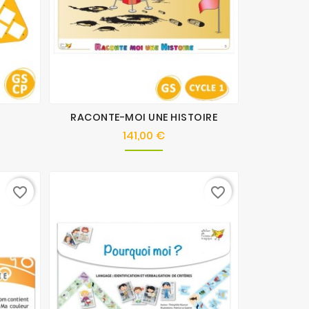
RACONTE-MOI UNE HISTOIRE
141,00 €
Prix
favorite_border
favorite_border