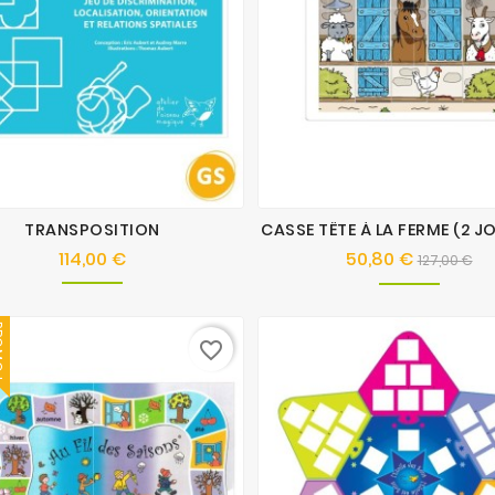
TRANSPOSITION
CASSE TÊTE À LA FERME (2 J
114,00 €
50,80 €
Prix
Prix
Pri
127,00 €
de
base
O !
favorite_border