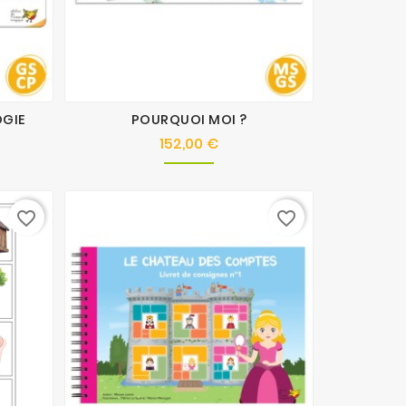
OGIE
POURQUOI MOI ?
152,00 €
Prix
favorite_border
favorite_border