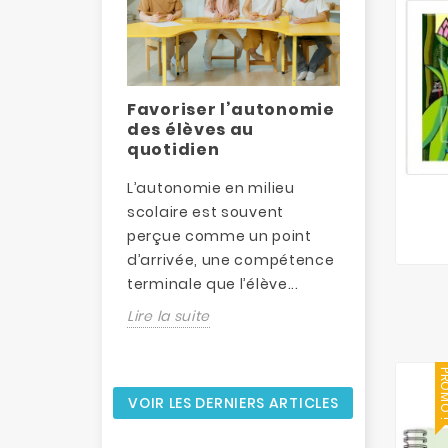
jeu est un
Favoriser l’autonomie
Dévelop
gogique
des élèves au
motricit
l’école
quotidien
materne
eu occupe une
L’autonomie en milieu
La motrici
le.
scolaire est souvent
un pilier
ans les
perçue comme un point
en matern
tamment
d’arrivée, une compétence
étroitemen
jeunes, il...
terminale que l’élève...
premiers..
Lire la suite
Lire la suit
PROM
VOIR LES DERNIERS ARTICLES