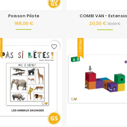
Poisson Pilote
COMBI VAN - Extensi
168,00 €
20,30 €
Prix
Prix
Pri
29,00 €
de
base
O !
PROMO !
favorite_border