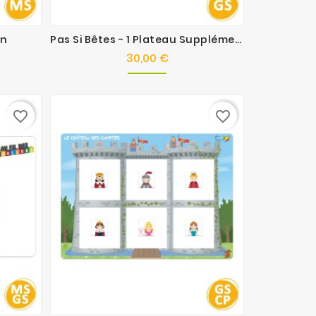
on
Pas Si Bêtes - 1 Plateau Supplémentaire
30,00 €
x
Prix
favorite_border
favorite_border