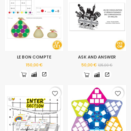
LE BON COMPTE
ASK AND ANSWER
Prix
Prix
Prix
150,00 €
50,00 €
125,00 €
de
base
favorite_border
favorite_border