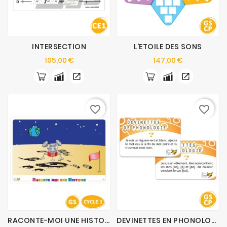
INTERSECTION
L'ETOILE DES SONS
Prix
Prix
105,00 €
147,00 €
favorite_border
favorite_border
RACONTE-MOI UNE HISTOIRE
DEVINETTES EN PHONOLOGIE