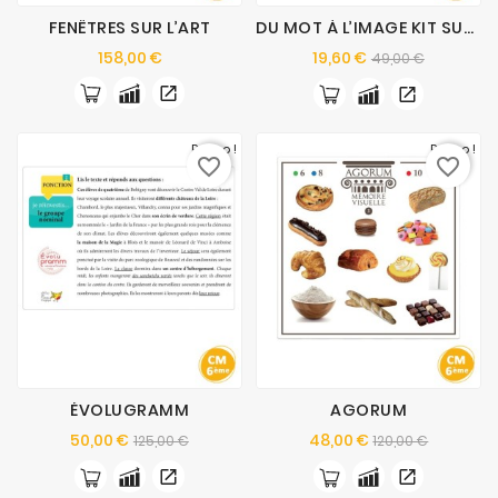
FENÊTRES SUR L’ART
DU MOT À L’IMAGE KIT SUPPLÉMENTAIRE
Prix
Prix
Prix
158,00 €
19,60 €
49,00 €
de
base
Promo !
Promo !
favorite_border
favorite_border
ÉVOLUGRAMM
AGORUM
Prix
Prix
Prix
Prix
50,00 €
48,00 €
125,00 €
120,00 €
de
de
base
base