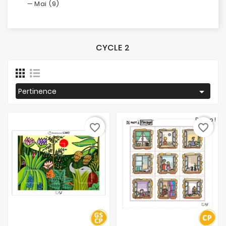
Mai (9)
CYCLE 2

Pertinence
Promo !
favorite_border
favorite_border