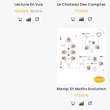
Lecture En Vue
Le Chateau Des Comptes
Prix
Prix
Prix
124,00 €
171,00 €
155,00 €
de
base
favorite_border
Manip’ Et Maths Évolution
Prix
172,00 €