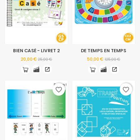
BIEN CASÉ - LIVRET 2
DE TEMPS EN TEMPS
Prix
Prix
Prix
Prix
20,00 €
50,00 €
25,00 €
125,00 €
de
de
base
base
Promo !
favorite_border
favorite_border