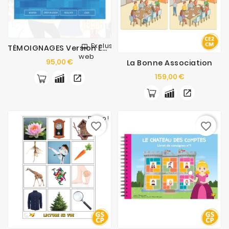
Exclusivité
TÉMOIGNAGES Version En Ligne
web
Prix
95,00 €
La Bonne Association
Prix
159,00 €
Promo !
favorite_border
favorite_border