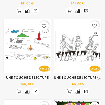
Prix
Prix
141,00 €
142,00 €
favorite_border
favorite_border
UNE TOUCHE DE LECTURE
UNE TOUCHE DE LECTURE (4 THÈMES SUPPLÉMENTAIRES)
Prix
Prix
165,00 €
45,00 €
Rupture de stock
Promo !