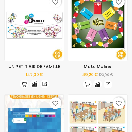
favorite_border
favorite_border
UN PETIT AIR DE FAMILLE
Mots Malins
Prix
Prix
Prix
147,00 €
49,20 €
123,00 €
de
base
favorite_border
favorite_border