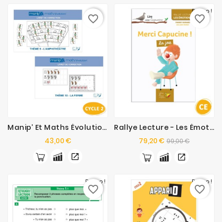
Promo !
favorite_border
favorite_border
Manip’ Et Maths Évolution - Kit Supplémentaire
Rallye Lecture - Les Émotions
Prix
Prix
Prix
43,00 €
79,20 €
99,00 €
de
base
Promo !
Promo !
favorite_border
favorite_border