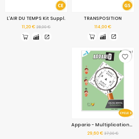
L’AIR DU TEMPS Kit Suppl.
TRANSPOSITION
Prix
Prix
Prix
11,20 €
114,00 €
28,00 €
de
base
Promo !
favorite_border
Appario - Multiplications - Cycle 3
Prix
Prix
29,60 €
37,00 €