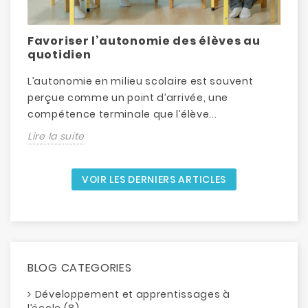
Favoriser l’autonomie des élèves au
D
quotidien
L’autonomie en milieu scolaire est souvent
L
perçue comme un point d’arrivée, une
d
compétence terminale que l’élève...
é
Lire la suite
L
VOIR LES DERNIERS ARTICLES
BLOG CATEGORIES
Développement et apprentissages à
l’école (8)