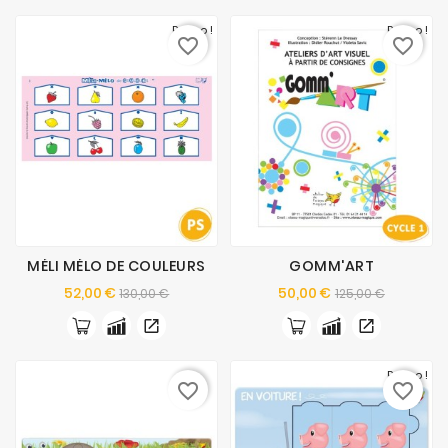
Promo !
Promo !
favorite_border
favorite_border
MÉLI MÉLO DE COULEURS
GOMM'ART
Prix
Prix
Prix
Prix
52,00 €
50,00 €
130,00 €
125,00 €
de
de
base
base
Promo !
favorite_border
favorite_border