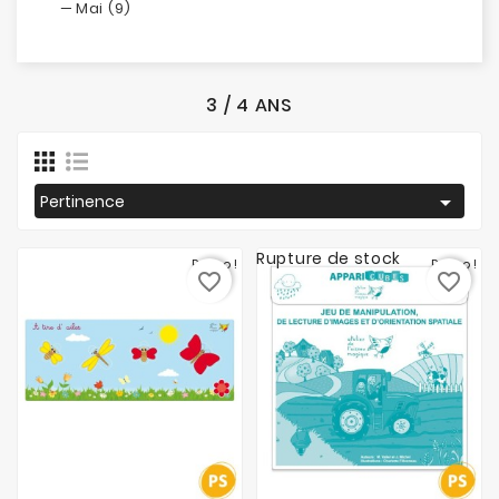
Mai (9)
3 / 4 ANS

Pertinence
Rupture de stock
Promo !
Promo !
favorite_border
favorite_border