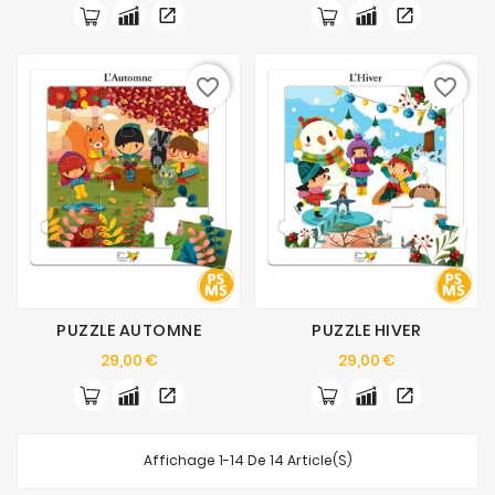
favorite_border
favorite_border
PUZZLE AUTOMNE
PUZZLE HIVER
Prix
Prix
29,00 €
29,00 €
Affichage 1-14 De 14 Article(s)