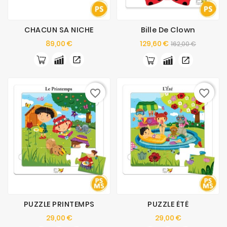
CHACUN SA NICHE
Bille De Clown
Prix
Prix
Prix
89,00 €
129,60 €
162,00 €
de
base
favorite_border
favorite_border
PUZZLE PRINTEMPS
PUZZLE ÉTÉ
Prix
Prix
29,00 €
29,00 €