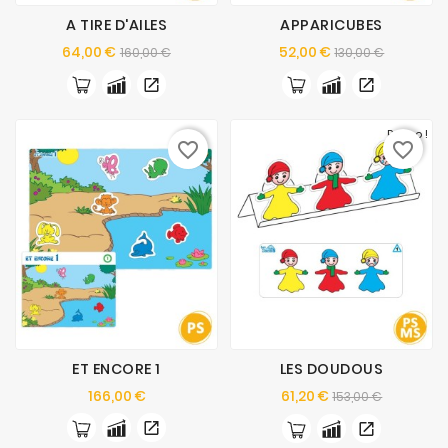
A TIRE D'AILES
APPARICUBES
Prix
Prix
Prix
Prix
64,00 €
52,00 €
160,00 €
130,00 €
de
de
base
base
Promo !
favorite_border
favorite_border
ET ENCORE 1
LES DOUDOUS
Prix
Prix
Prix
166,00 €
61,20 €
153,00 €
de
base