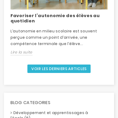
Favoriser l’autonomie des élèves au
D
quotidien
L’autonomie en milieu scolaire est souvent
L
perçue comme un point d’arrivée, une
d
compétence terminale que l’élève...
é
Lire la suite
L
VOIR LES DERNIERS ARTICLES
BLOG CATEGORIES
Développement et apprentissages à
l’école (8)