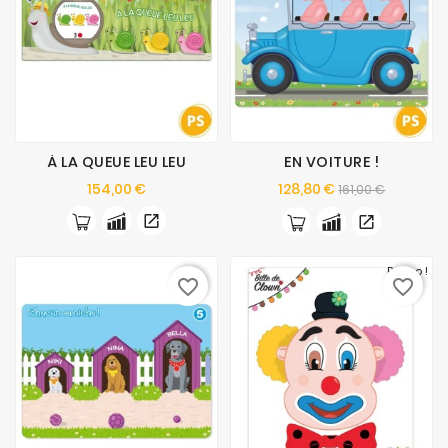
À LA QUEUE LEU LEU
EN VOITURE !
Prix
Prix
Prix
154,00 €
128,80 €
161,00 €
de
base
Promo !
favorite_border
favorite_border