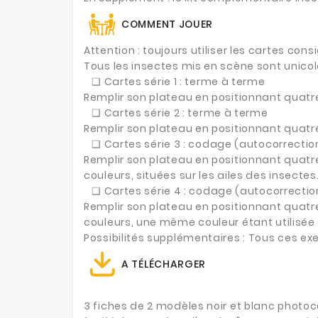
COMMENT JOUER
Attention : toujours utiliser les cartes co
Tous les insectes mis en scène sont unico
❑
Cartes série 1 : terme à terme
Remplir son plateau en positionnant quatre
❑
Cartes série 2 : terme à terme
Remplir son plateau en positionnant quatre
❑
Cartes série 3 : codage (autocorrectio
Remplir son plateau en positionnant quatr
couleurs, situées sur les ailes des insectes
❑
Cartes série 4 : codage (autocorrectio
Remplir son plateau en positionnant quatre
couleurs, une même couleur étant utilisée 
Possibilités supplémentaires : Tous ces exe
A T
ÉL
ÉCHARGER
3 fiches de 2 modèles noir et blanc photoc