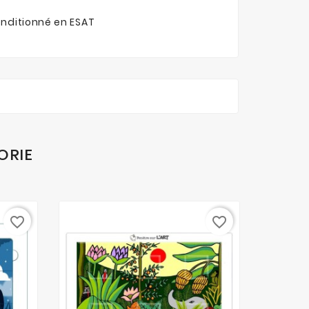
nditionné en ESAT
ORIE
favorite_border
favorite_border