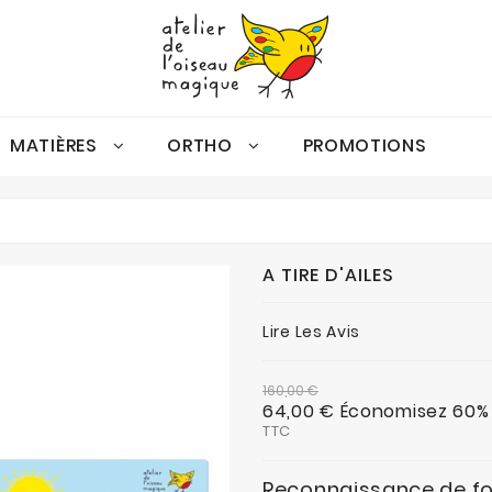
MATIÈRES
ORTHO
PROMOTIONS
Gamme Oiseau Magique
Espace Et Discrimination Visuelle
Activités De Consolidation Autonomes
Espace Et Discrimination Visuelle
Conscience Phonologique
A TIRE D'AILES
Lire Les Avis
160,00 €
64,00 €
Économisez 60%
TTC
Reconnaissance de fo