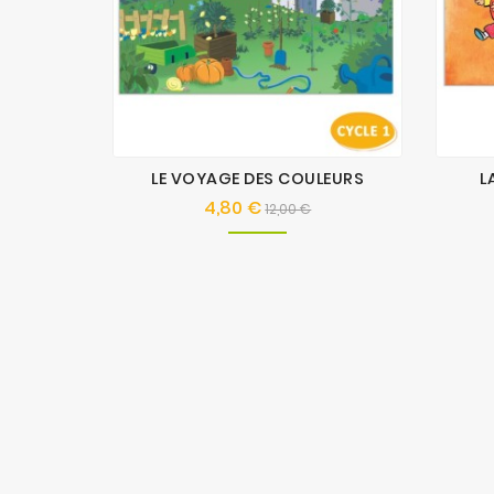
LE VOYAGE DES COULEURS
L
4,80 €
Prix
Prix
12,00 €
de
base