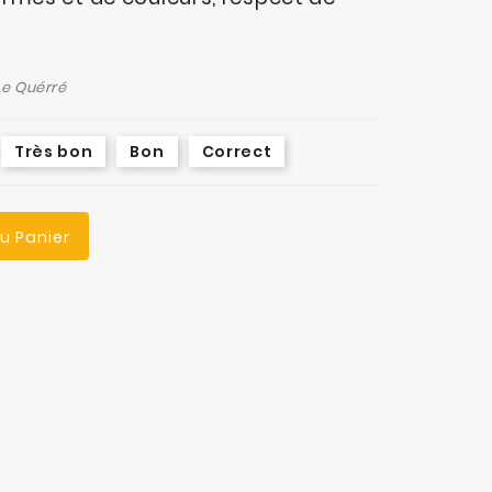
 Le Quérré
Très bon
Bon
Correct
Au Panier