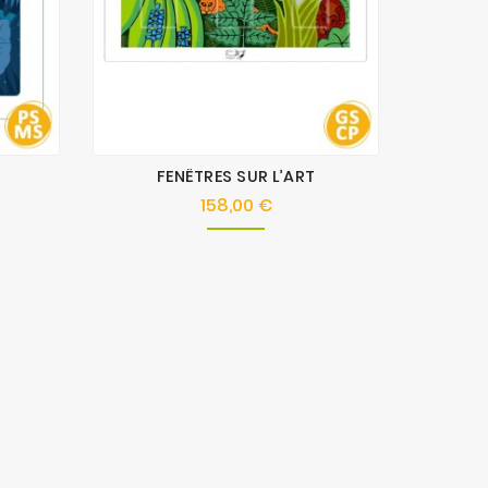
FENÊTRES SUR L’ART
Les
158,00 €
Prix