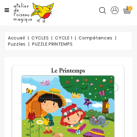
CATÉGORIES
0
CYCLES
Accueil
CYCLES
CYCLE 1
Compétences
MATIÈRES
Puzzles
PUZZLE PRINTEMPS
ORTHO
PROMOTIONS
BLOG