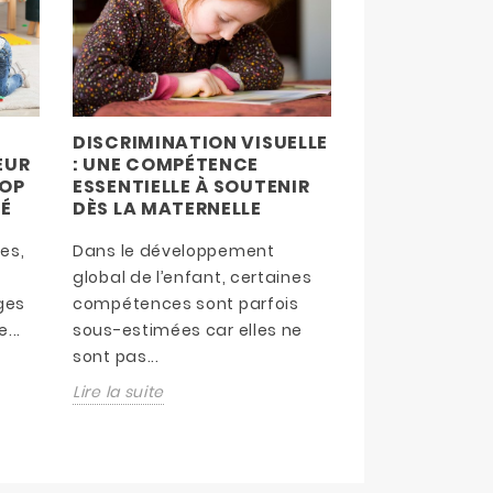
DISCRIMINATION VISUELLE
GRANDIR À PE
EUR
: UNE COMPÉTENCE
L’ÉVEIL À L’É
ROP
ESSENTIELLE À SOUTENIR
MATERNELLE,
É
DÈS LA MATERNELLE
DISCRET MAI
es,
Dans le développement
À l’entrée en pe
global de l’enfant, certaines
l’enfant déco
ges
compétences sont parfois
nouveau, codif
...
sous-estimées car elles ne
parfois déroutan
sont pas...
Lire la suite
Lire la suite