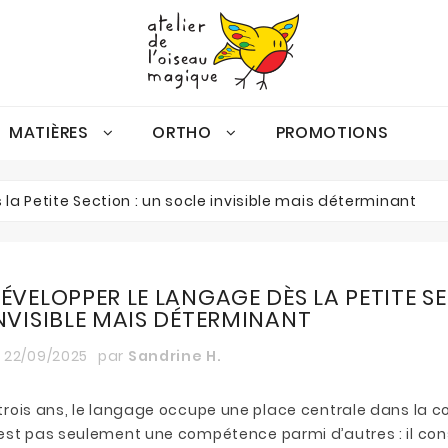
MATIÈRES
ORTHO
PROMOTIONS
Gamme Oiseau Magique
Espace Et Discrimination Visuelle
Activités De Consolidation Autonomes
Espace Et Discrimination Visuelle
Conscience Phonologique
la Petite Section : un socle invisible mais déterminant
ÉVELOPPER LE LANGAGE DÈS LA PETITE S
NVISIBLE MAIS DÉTERMINANT
22/09/2025
par
Sandrine H.
trois ans, le langage occupe une place centrale dans la 
est pas seulement une compétence parmi d’autres : il cons