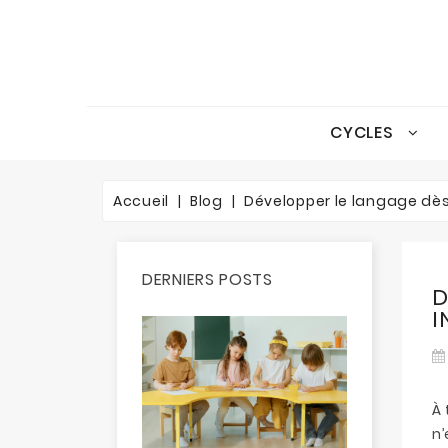
CYCLES
Accueil
Blog
Développer le langage dès 
DERNIERS POSTS
D
I
À 
n’