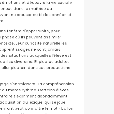
 émotions et découvre la vie sociale
niser l’espace
Jeu coopératif et
L’
érences dans la maîtrise du
e pour favoriser
apprentissages
ma
vent se creuser au fil des années et
apprentissages
sociaux à l’école
le
re.
sc
ce classe est
À l’école, les
une fenêtre d’opportunité, pour
Dan
nt envisagé comme
apprentissages ne se
 phase où ils peuvent assimiler
ann
re donné, contraint
limitent pas aux savoirs
texte. Leur curiosité naturelle les
que
taille de la pièce, le
disciplinaires. Les
 apprentissages ne sont jamais
man
r...
compétences sociales
des situations auxquelles l’élève est
co
occupent une...
 suite
 il se diversifie. Et plus les adultes
tou
Lire la suite
aller plus loin dans ses productions
Lire
gage s’entrelacent. La compréhension
t au même rythme. Certains élèves
contraire s’expriment abondamment
acquisition du lexique, qui se joue
 enfant peut connaître le mot « ballon