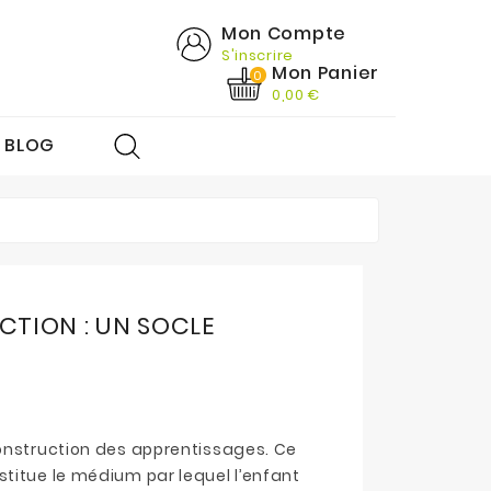
Mon Compte
S'inscrire
Mon Panier
0
0,00 €
BLOG
Discrimination Auditive - Phonologie
Lecture Et Compréhension
Grammaire Et Conjugaison
Construction Et Représentation Du Nombre
Raisonnement - Compréhension
ECTION : UN SOCLE
construction des apprentissages. Ce
titue le médium par lequel l’enfant