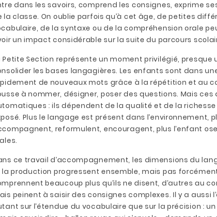
tre dans les savoirs, comprend les consignes, exprime ses
per la
Bien choisir son
Orga
 la classe. On oublie parfois qu’à cet âge, de petites diff
té fine dès la
matériel
class
cabulaire, de la syntaxe ou de la compréhension orale peu
elle
pédagogique pour la
les 
oir un impact considérable sur la suite du parcours scolai
classe
ité fine constitue
L’espa
 Petite Section représente un moment privilégié, presque 
Le matériel pédagogique
du
souve
nsolider les bases langagières. Les enfants sont dans une
est au cœur du
pement en
un cad
pidement de nouveaux mots grâce à la répétition et au con
fonctionnement de la
le, souvent
par la 
ousse à nommer, désigner, poser des questions. Mais ces
classe et influence
nt liée aux
mobilie
tomatiques : ils dépendent de la qualité et de la richesse 
directement la qualité
..
Lire la
posé. Plus le langage est présent dans l’environnement, plus
des...
te
compagnent, reformulent, encouragent, plus l’enfant ose 
Lire la suite
ales.
ans ce travail d’accompagnement, les dimensions du lan
t la production progressent ensemble, mais pas forcémen
omprennent beaucoup plus qu’ils ne disent, d’autres au 
is peinent à saisir des consignes complexes. Il y a aussi l’
tant sur l’étendue du vocabulaire que sur la précision : un