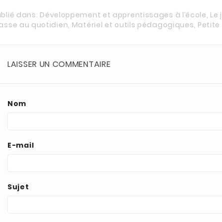
ublié dans:
Développement et apprentissages à l’école
,
Le
lasse au quotidien
,
Matériel et outils pédagogiques
,
Petite
LAISSER UN COMMENTAIRE
Nom
E-mail
Sujet