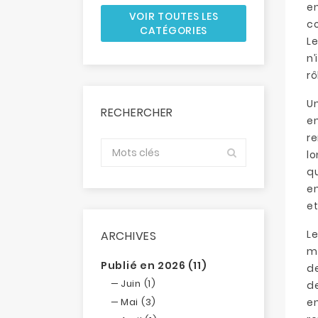
en
VOIR TOUTES LES
co
CATÉGORIES
Le
n’
rô
Un
RECHERCHER
en
r
l
qu
en
e
Le
ARCHIVES
ma
Publié en 2026 (11)
de
Juin (1)
de
Mai (3)
en