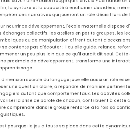
 mais savoir dire « ballon rouge qui s’envole » demande u
fin, la syntaxe et la capacité à enchaîner des idées, même
mpétences narratives qui joueront un rôle décisif lors de l’
ur nourrir ce développement, l’école maternelle dispose d’
s échanges collectifs, les ateliers en petits groupes, les 
mboliques ou de manipulation offrent autant d’occasions 
 se contente pas d’écouter : il ou elle guide, relance, refor
emmener un peu plus loin que ce qu’il aurait dit seul. Cett
ne proximale de développement, transforme une interactio
’apprentissage.
 dimension sociale du langage joue elle aussi un rôle esse
ser une question claire, à répondre de manière pertinent
ngagiers autant que comportementaux. Les activités colle
voriser la prise de parole de chacun, contribuent à cette c
aire comprendre dans le groupe renforce à la fois sa con
nguistiques.
est pourquoi le jeu a toute sa place dans cette dynamiqu