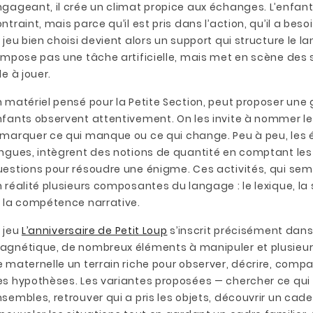
gageant, il crée un climat propice aux échanges. L’enfant a
ntraint, mais parce qu’il est pris dans l’action, qu’il a be
 jeu bien choisi devient alors un support qui structure le l
impose pas une tâche artificielle, mais met en scène des s
le à jouer.
 matériel pensé pour la Petite Section, peut proposer une 
fants observent attentivement. On les invite à nommer les
emarquer ce qui manque ou ce qui change. Peu à peu, les 
ongues, intègrent des notions de quantité en comptant le
estions pour résoudre une énigme. Ces activités, qui sem
 réalité plusieurs composantes du langage : le lexique, l
t la compétence narrative.
 jeu
L’anniversaire de Petit Loup
s’inscrit précisément dans
gnétique, de nombreux éléments à manipuler et plusieurs 
 maternelle un terrain riche pour observer, décrire, compa
s hypothèses. Les variantes proposées — chercher ce qui 
sembles, retrouver qui a pris les objets, découvrir un c