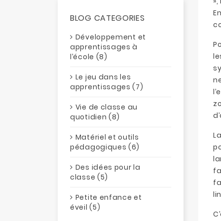
»,
En
BLOG CATEGORIES
co
Développement et
Po
apprentissages à
le
l’école (8)
sy
Le jeu dans les
ne
apprentissages (7)
l’
zo
Vie de classe au
d
quotidien (8)
La
Matériel et outils
pédagogiques (6)
po
la
Des idées pour la
fa
classe (5)
f
li
Petite enfance et
éveil (5)
C’