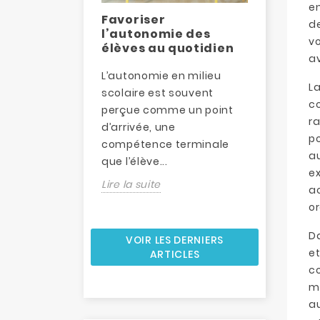
en
e jeu est un
Favoriser
Dévelop
de
dagogique
l’autonomie des
motrici
vo
à l’école
élèves au quotidien
matern
av
e jeu occupe une
L’autonomie en milieu
La motric
La
oxale.
scolaire est souvent
un pilier 
co
t dans les
perçue comme un point
dévelop
ra
 notamment
d’arrivée, une
maternel
p
us jeunes, il...
compétence terminale
étroiteme
au
que l’élève...
premiers.
ex
Lire la suite
Lire la sui
ac
or
D
VOIR LES DERNIERS
e
ARTICLES
c
ma
au