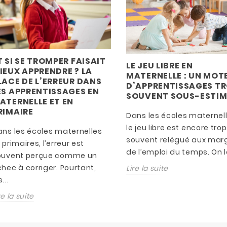
T SI SE TROMPER FAISAIT
LE JEU LIBRE EN
IEUX APPRENDRE ? LA
MATERNELLE : UN MOT
LACE DE L’ERREUR DANS
D’APPRENTISSAGES T
ES APPRENTISSAGES EN
SOUVENT SOUS-ESTIM
ATERNELLE ET EN
RIMAIRE
Dans les écoles maternell
le jeu libre est encore trop
ans les écoles maternelles
souvent relégué aux mar
 primaires, l’erreur est
de l’emploi du temps. On le
ouvent perçue comme un
hec à corriger. Pourtant,
Lire la suite
s...
re la suite