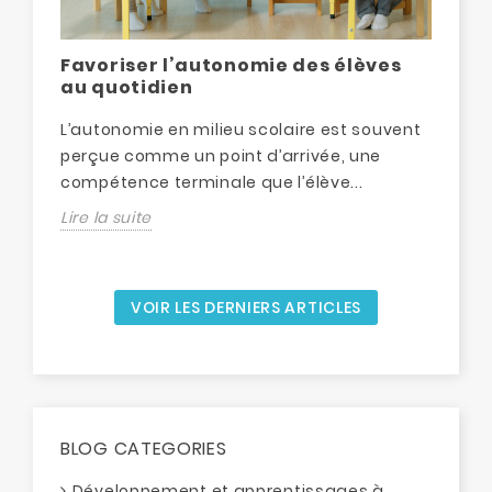
Favoriser l’autonomie des élèves
Dé
au quotidien
ma
L’autonomie en milieu scolaire est souvent
La 
perçue comme un point d’arrivée, une
dé
compétence terminale que l’élève...
étr
Lire la suite
Lir
VOIR LES DERNIERS ARTICLES
BLOG CATEGORIES
Développement et apprentissages à