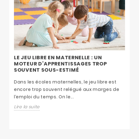
D
S
LE JEU LIBRE EN MATERNELLE : UN
D
MOTEUR D’APPRENTISSAGES TROP
.
SOUVENT SOUS-ESTIMÉ
À
t
c
Dans les écoles maternelles, le jeu libre est
a
encore trop souvent relégué aux marges de
Li
l’emploi du temps. On le...
Lire la suite