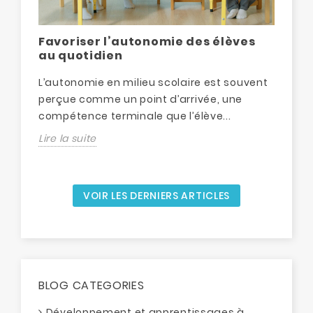
Favoriser l’autonomie des élèves
Dé
au quotidien
ma
L’autonomie en milieu scolaire est souvent
La 
perçue comme un point d’arrivée, une
dé
compétence terminale que l’élève...
étr
Lire la suite
Lir
VOIR LES DERNIERS ARTICLES
BLOG CATEGORIES
Développement et apprentissages à