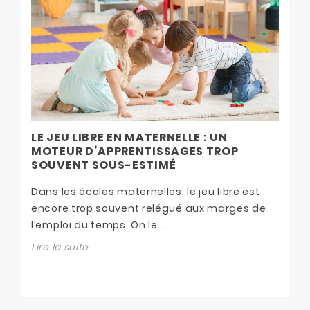
L
S
LE JEU LIBRE EN MATERNELLE : UN
MOTEUR D’APPRENTISSAGES TROP
Da
SOUVENT SOUS-ESTIMÉ
p
s
Dans les écoles maternelles, le jeu libre est
Li
encore trop souvent relégué aux marges de
l’emploi du temps. On le...
Lire la suite