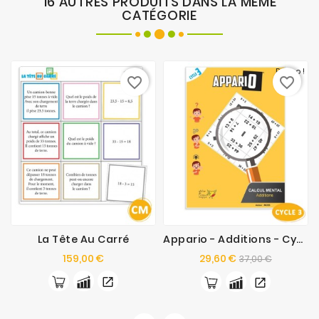
16 AUTRES PRODUITS DANS LA MÊME
CATÉGORIE
Promo !
favorite_border
favorite_border
La Tête Au Carré
Appario - Additions - Cycle 3
Prix
Prix
Prix
159,00 €
29,60 €
37,00 €
de
base