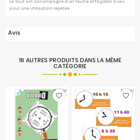
Le tout est accompagné d'un feutre effaçable à sec
pour une utilisation répétée.
Avis
16 AUTRES PRODUITS DANS LA MÊME
CATÉGORIE
Promo !
Promo !
favorite_border
favorite_border