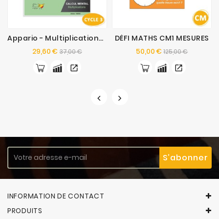
Appario - Multiplications - Cycle 3
DÉFI MATHS CM1 MESURES
Prix
Prix
Prix
Prix
29,60 €
50,00 €
37,00 €
125,00 €
de
de
base
base
INFORMATION DE CONTACT
PRODUITS