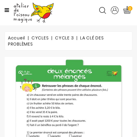
CATÉGORIES
0
CYCLES
Accueil
CYCLES
CYCLE 3
LA CLÉ DES
MATIÈRES
PROBLÈMES
ORTHO
PROMOTIONS
BLOG