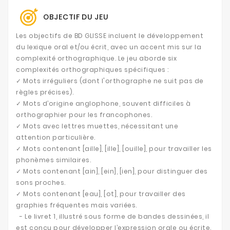
OBJECTIF DU JEU
Les objectifs de BD GLISSE incluent le développement
du lexique oral et/ou écrit, avec un accent mis sur la
complexité orthographique. Le jeu aborde six
complexités orthographiques spécifiques :
✓ Mots irréguliers (dont l'orthographe ne suit pas de
règles précises).
✓ Mots d’origine anglophone, souvent difficiles à
orthographier pour les francophones.
✓ Mots avec lettres muettes, nécessitant une
attention particulière.
✓ Mots contenant [aille], [ille], [ouille], pour travailler les
phonèmes similaires.
✓ Mots contenant [ain], [ein], [ien], pour distinguer des
sons proches.
✓ Mots contenant [eau], [ot], pour travailler des
graphies fréquentes mais variées.
- Le livret 1, illustré sous forme de bandes dessinées, il
est conçu pour développer l’expression orale ou écrite.