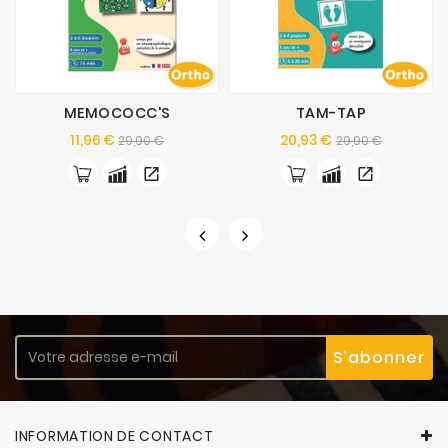
MEMOCOCC'S
TAM-TAP
Prix
Prix
Prix
Prix
11,96 €
20,93 €
29,90 €
29,90 €
de
de
base
base
INFORMATION DE CONTACT