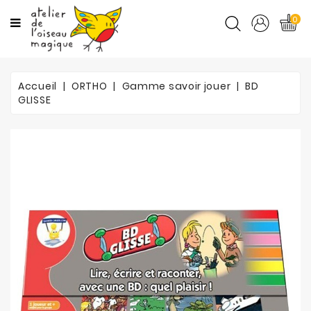
CATÉGORIES
0
CYCLES
Accueil
ORTHO
Gamme savoir jouer
BD
MATIÈRES
GLISSE
ORTHO
PROMOTIONS
BLOG