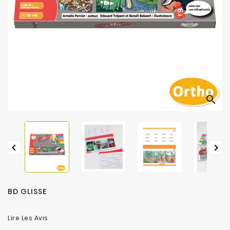
search


BD GLISSE
Lire Les Avis