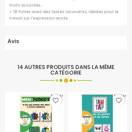
mots accordés.
✓ 18 fiches avec des textes lacunaires, idéales pour le
travail sur l'expression écrite.
Avis
14 AUTRES PRODUITS DANS LA MÊME
CATÉGORIE
Promo !
Promo !
favorite_border
favorite_border